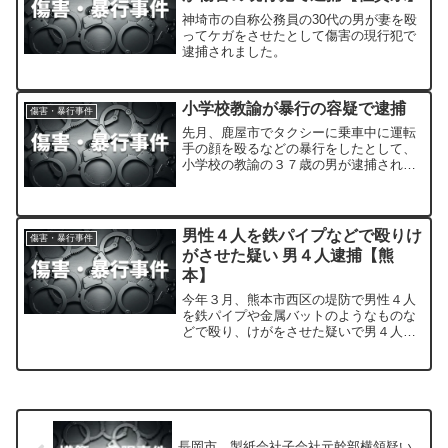
神埼市の自称公務員の30代の男が妻を殴
ってケガをさせたとして傷害の現行犯で
逮捕されました。
小学校教諭が暴行の容疑で逮捕
傷害・暴行事件
先月、鹿屋市でタクシーに乗車中に運転
手の顔を殴るなどの暴行をしたとして、
小学校の教諭の３７歳の男が逮捕されま
した。
男性４人を鉄パイプなどで殴りけ
傷害・暴行事件
がさせた疑い 男４人逮捕【熊
本】
今年３月、熊本市西区の堤防で男性４人
を鉄パイプや金属バットのようなものな
どで殴り、けがをさせた疑いで男４人が
逮捕されました。
長岡市 製紙会社子会社元幹部横領疑い