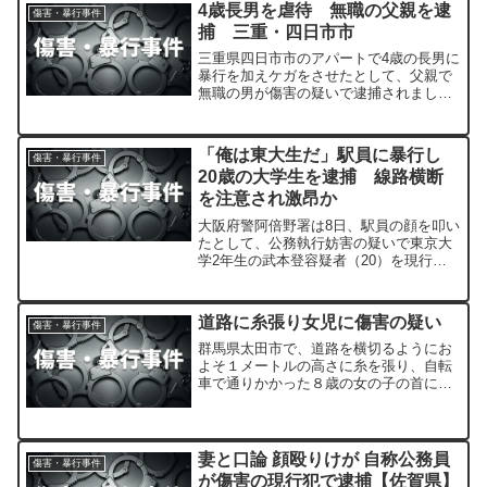
4歳長男を虐待 無職の父親を逮
傷害・暴行事件
捕 三重・四日市市
三重県四日市市のアパートで4歳の長男に
暴行を加えケガをさせたとして、父親で
無職の男が傷害の疑いで逮捕されまし
た。
「俺は東大生だ」駅員に暴行し
傷害・暴行事件
20歳の大学生を逮捕 線路横断
を注意され激昂か
大阪府警阿倍野署は8日、駅員の顔を叩い
たとして、公務執行妨害の疑いで東京大
学2年生の武本登容疑者（20）を現行犯
逮捕しました。
道路に糸張り女児に傷害の疑い
傷害・暴行事件
群馬県太田市で、道路を横切るようにお
よそ１メートルの高さに糸を張り、自転
車で通りかかった８歳の女の子の首に引
っかけてけがをさせたとして６４歳の男
が傷害の疑いで逮捕されました。
妻と口論 顔殴りけが 自称公務員
傷害・暴行事件
が傷害の現行犯で逮捕【佐賀県】