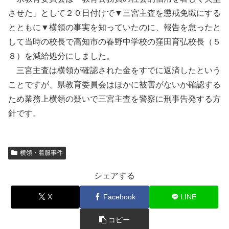
させた」として２０日付けで▼三宮主査を懲戒免職にする
とともに▼横領の事実を知っていたのに、報告を怠ったと
して当時の校長で高知市の春野中学校の窪田育弘校長（５
８）を減給処分にしました。
三宮主査は横領が確認された金をすでに返済したという
ことですが、県教育委員会はほかに被害がないか確認する
ため業務上横領の疑いで三宮主査を警察に刑事告発する方
針です。
横領・着服事件
シェアする
X
Facebook
LINE
コピー