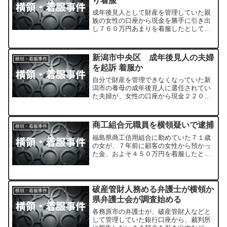
り着服
成年後見人として財産を管理していた親
族の女性の口座から現金を勝手に引き出
し７６０万円あまりを着服したとして小
浜市の５１歳の男が業務上横領の罪で起
訴されました。
新潟市中央区 成年後見人の夫婦
横領・着服事件
を起訴 着服か
自分で財産を管理できなくなっていた新
潟市の養母の成年後見人に選任されてい
た夫婦が、女性の口座から現金２２００
万円余りを勝手に引き出し着服していた
として、業務上横領の罪で、新潟地方検
察庁に起訴されていたことが分かりまし
商工組合元職員を横領疑いで逮捕
横領・着服事件
た。
福島県商工信用組合に勤めていた７１歳
の女が、７年前に顧客の女性から預かっ
た金、およそ４５０万円を着服したとし
て、業務上横領などの疑いで逮捕されま
した。
破産管財人務める弁護士が横領か
横領・着服事件
県弁護士会が調査始める
各務原市の弁護士が、破産管財人などと
して管理していた銀行口座から、裁判所