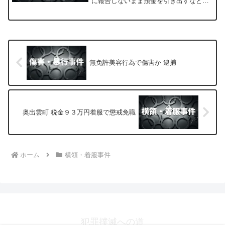
に報告しないまま預金を引き出すなどし
ていた疑いがあるとして、岐阜県弁護士
会は、懲戒処分を検討するとともに依頼
者からの相談を受け付けています。
無免許美容行為で傷害か 逮捕
奥出雲町 税金９３万円着服で懲戒免職
ホーム
横領・着服事件
犯罪撲滅への道