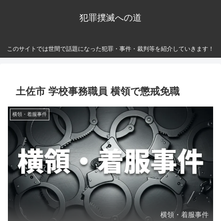
犯罪撲滅への道
このサイトでは世間で話題になった犯罪・事件・裁判等を紹介していきます！
土佐市 学校事務職員 横領で懲戒免職
横領・着服事件
横領・着服事件