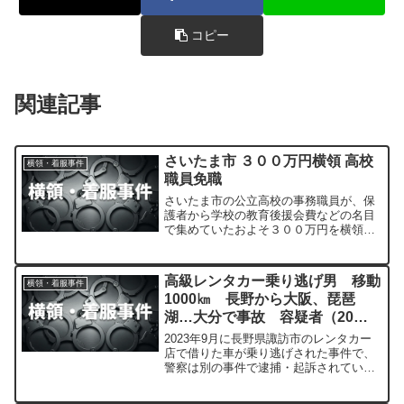
コピー
関連記事
さいたま市 ３００万円横領 高校
横領・着服事件
職員免職
さいたま市の公立高校の事務職員が、保
護者から学校の教育後援会費などの名目
で集めていたおよそ３００万円を横領し
ていたとして、さいたま市教育委員会
は、この事務職員を２４日付けで懲戒免
職の処分にしました。
高級レンタカー乗り逃げ男 移動
横領・着服事件
1000㎞ 長野から大阪、琵琶
湖…大分で事故 容疑者（20）
「返すつもりだった」
2023年9月に長野県諏訪市のレンタカー
店で借りた車が乗り逃げされた事件で、
警察は別の事件で逮捕・起訴されていた
20歳の男を横領の疑いで逮捕した。男は
「返すつもりだった」と容疑を一部否認