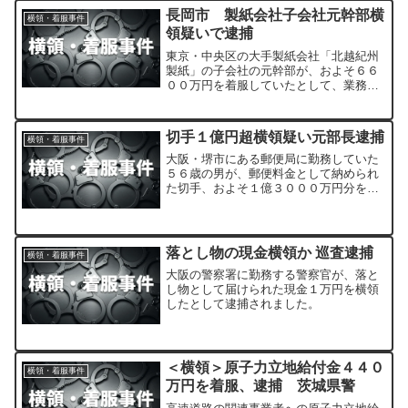
している。
長岡市 製紙会社子会社元幹部横
横領・着服事件
領疑いで逮捕
東京・中央区の大手製紙会社「北越紀州
製紙」の子会社の元幹部が、およそ６６
００万円を着服していたとして、業務上
横領の疑いで警視庁と新潟県警に逮捕さ
れました。
切手１億円超横領疑い元部長逮捕
横領・着服事件
大阪・堺市にある郵便局に勤務していた
５６歳の男が、郵便料金として納められ
た切手、およそ１億３０００万円分を着
服したとして、業務上横領の疑いで逮捕
されました。
落とし物の現金横領か 巡査逮捕
横領・着服事件
大阪の警察署に勤務する警察官が、落と
し物として届けられた現金１万円を横領
したとして逮捕されました。
＜横領＞原子力立地給付金４４０
横領・着服事件
万円を着服、逮捕 茨城県警