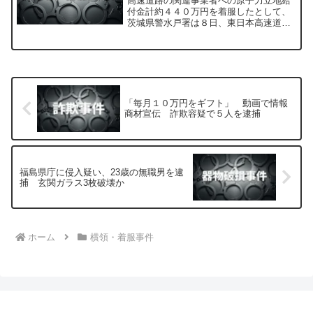
高速道路の関連事業者への原子力立地給
付金計約４４０万円を着服したとして、
茨城県警水戸署は８日、東日本高速道路
元社員、高橋信成容疑者（２５）＝仙台
市太白区中田町、懲戒免職処分＝を業務
上横領容疑で逮捕した。
「毎月１０万円をギフト」 動画で情報
商材宣伝 詐欺容疑で５人を逮捕
福島県庁に侵入疑い、23歳の無職男を逮
捕 玄関ガラス3枚破壊か
ホーム
横領・着服事件