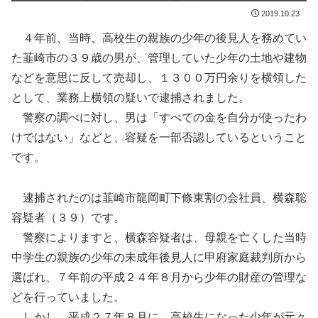
2019.10.23
４年前、当時、高校生の親族の少年の後見人を務めてい
た韮崎市の３９歳の男が、管理していた少年の土地や建物
などを意思に反して売却し、１３００万円余りを横領した
として、業務上横領の疑いで逮捕されました。
警察の調べに対し、男は「すべての金を自分が使ったわ
けではない」などと、容疑を一部否認しているということ
です。
逮捕されたのは韮崎市龍岡町下條東割の会社員、横森聡
容疑者（３９）です。
警察によりますと、横森容疑者は、母親を亡くした当時
中学生の親族の少年の未成年後見人に甲府家庭裁判所から
選ばれ、７年前の平成２４年８月から少年の財産の管理な
どを行っていました。
しかし、平成２７年８月に、高校生になった少年が元々