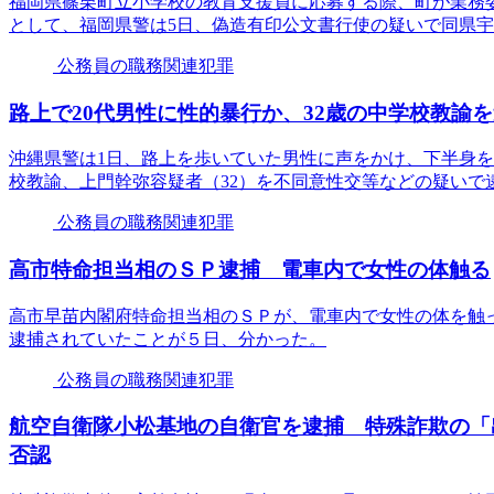
福岡県篠栗町立小学校の教育支援員に応募する際、町が業務
として、福岡県警は5日、偽造有印公文書行使の疑いで同県宇
公務員の職務関連犯罪
路上で20代男性に性的暴行か、32歳の中学校教諭
沖縄県警は1日、路上を歩いていた男性に声をかけ、下半身
校教諭、上門幹弥容疑者（32）を不同意性交等などの疑いで
公務員の職務関連犯罪
高市特命担当相のＳＰ逮捕 電車内で女性の体触る
高市早苗内閣府特命担当相のＳＰが、電車内で女性の体を触
逮捕されていたことが５日、分かった。
公務員の職務関連犯罪
航空自衛隊小松基地の自衛官を逮捕 特殊詐欺の「
否認