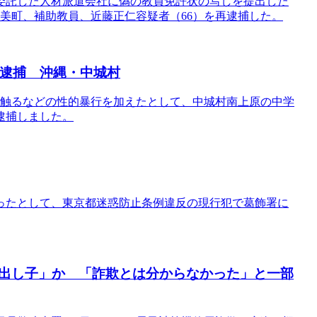
委託した人材派遣会社に偽の教員免許状の写しを提出した
美町、補助教員、近藤正仁容疑者（66）を再逮捕した。
を逮捕 沖縄・中城村
を触るなどの性的暴行を加えたとして、中城村南上原の中学
逮捕しました。
ったとして、東京都迷惑防止条例違反の現行犯で葛飾署に
出し子」か 「詐欺とは分からなかった」と一部