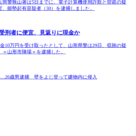
玉県警狭山署は5日までに、電子計算機使用詐欺と窃盗の疑
、能勢起有容疑者（30）を逮捕しました。
受刑者に便宜、見返りに現金か
金10万円を受け取ったとして、山形県警は29日、収賄の疑
）＝山形市陣場＝を逮捕した。
か…26歳男逮捕 壁をよじ登って建物内に侵入