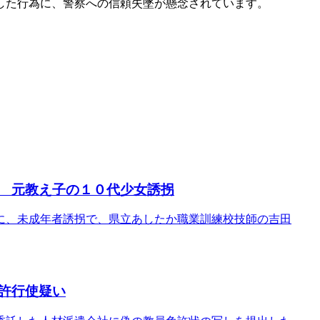
した行為に、警察への信頼失墜が懸念されています。
 元教え子の１０代少女誘拐
に、未成年者誘拐で、県立あしたか職業訓練校技師の吉田
許行使疑い