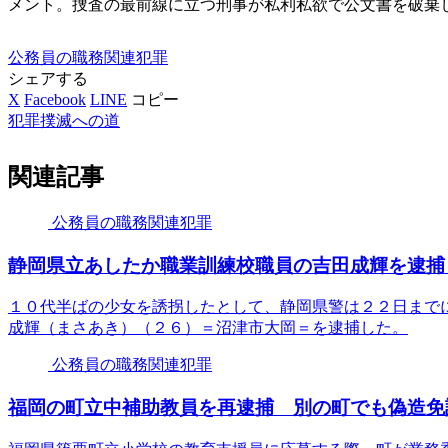
メント。捜査の最前線に立つ刑事が私利私欲で公文書を破棄
公務員の職務関連犯罪
シェアする
X
Facebook
LINE
コピー
犯罪撲滅への道
関連記事
公務員の職務関連犯罪
静岡県立あしたか職業訓練校職員の吉田成輝を逮捕
１０代半ばの少女を誘拐したとして、静岡県警は２２日まで
成輝（まさあき）（２６）＝沼津市大岡＝を逮捕した。
公務員の職務関連犯罪
福岡の町立中補助教員を再逮捕 別の町でも偽造免