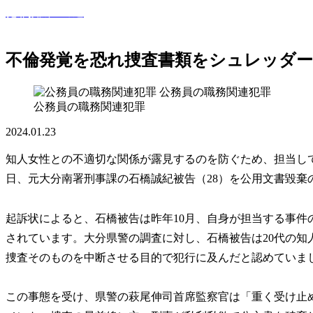
犯罪撲滅への道
このサイトでは世間で話題になった犯罪・事件・裁判等を紹
不倫発覚を恐れ捜査書類をシュレッダー
公務員の職務関連犯罪
公務員の職務関連犯罪
2024.01.23
知人女性との不適切な関係が露見するのを防ぐため、担当して
日、元大分南署刑事課の石橋誠紀被告（28）を公用文書毀棄
起訴状によると、石橋被告は昨年10月、自身が担当する事件
されています。大分県警の調査に対し、石橋被告は20代の知
捜査そのものを中断させる目的で犯行に及んだと認めていま
この事態を受け、県警の萩尾伸司首席監察官は「重く受け止