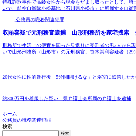
特殊詐欺事件で高齢女性から現金をだまし取ったとして、埼
いで、航空自衛隊小松基地（石川県小松市）に所属する自衛官
公務員の職務関連犯罪
収賄容疑で元刑務官逮捕 山形刑務所を家宅捜索 
刑務所で生活上の便宜を図った見返りに受刑者の男2人から現
いで山形刑務所（山形市）の元刑務官、笹木崇利容疑者（29
20代女性に性的暴行後「5分間開けるな」と浴室に監禁した
約800万円を着服した疑い 県弁護士会所属の弁護士を逮捕
ホーム
公務員の職務関連犯罪
検索
検索