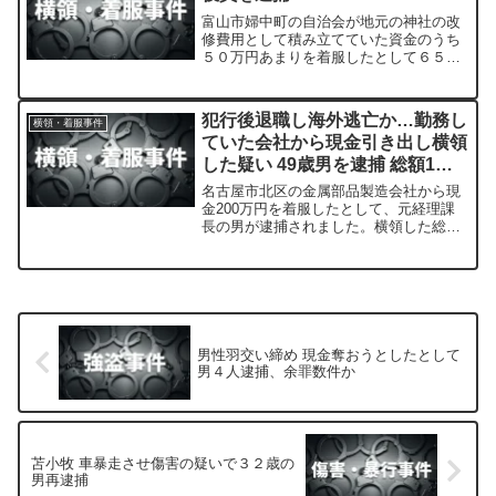
富山市婦中町の自治会が地元の神社の改
修費用として積み立てていた資金のうち
５０万円あまりを着服したとして６５歳
の元役員が業務上横領の疑いで逮捕され
ました。元役員は容疑を認めていて、警
察は被害総額が約１８００万円にのぼる
犯行後退職し海外逃亡か…勤務し
横領・着服事件
とみて調べを進めています。
ていた会社から現金引き出し横領
した疑い 49歳男を逮捕 総額1億
円超か
名古屋市北区の金属部品製造会社から現
金200万円を着服したとして、元経理課
長の男が逮捕されました。横領した総額
は1億円を超えるとみられています。
男性羽交い締め 現金奪おうとしたとして
男４人逮捕、余罪数件か
苫小牧 車暴走させ傷害の疑いで３２歳の
男再逮捕