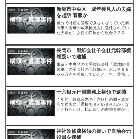
警察は、ほかにも余罪があるとみてさら
に捜査することにしています。
新潟市中央区 成年後見人の夫婦
横領・着服事件
を起訴 着服か
自分で財産を管理できなくなっていた新
潟市の養母の成年後見人に選任されてい
た夫婦が、女性の口座から現金２２００
万円余りを勝手に引き出し着服していた
として、業務上横領の罪で、新潟地方検
察庁に起訴されていたことが分かりまし
長岡市 製紙会社子会社元幹部横
横領・着服事件
た。
領疑いで逮捕
東京・中央区の大手製紙会社「北越紀州
製紙」の子会社の元幹部が、およそ６６
００万円を着服していたとして、業務上
横領の疑いで警視庁と新潟県警に逮捕さ
れました。
十六銀元行員業務上横領で逮捕
横領・着服事件
４年前、岐阜県内の十六銀行の関ヶ原支
店で顧客に「通帳をまとめませんか」な
どと持ちかけ、払い戻しの書類を書かせ
引き出した預金およそ２８０万円を着服
したとして、４５歳の元行員の男が業務
上 横領の疑いで逮捕されました。
神社改修費横領の疑いで自治会元
横領・着服事件
役員を逮捕