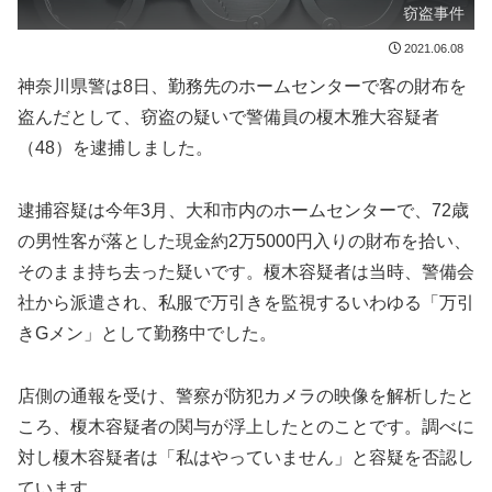
窃盗事件
2021.06.08
神奈川県警は8日、勤務先のホームセンターで客の財布を
盗んだとして、窃盗の疑いで警備員の榎木雅大容疑者
（48）を逮捕しました。
逮捕容疑は今年3月、大和市内のホームセンターで、72歳
の男性客が落とした現金約2万5000円入りの財布を拾い、
そのまま持ち去った疑いです。榎木容疑者は当時、警備会
社から派遣され、私服で万引きを監視するいわゆる「万引
きGメン」として勤務中でした。
店側の通報を受け、警察が防犯カメラの映像を解析したと
ころ、榎木容疑者の関与が浮上したとのことです。調べに
対し榎木容疑者は「私はやっていません」と容疑を否認し
ています。