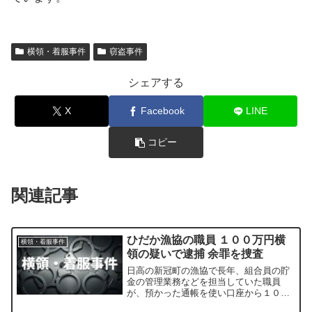
横領・着服事件
窃盗事件
シェアする
X
Facebook
LINE
コピー
関連記事
ひだか漁協の職員 １００万円横
横領・着服事件
領の疑いで逮捕 余罪を捜査
日高の新冠町の漁協で長年、組合員の貯
金の管理業務などを担当していた職員
が、預かった通帳を使い口座から１００
万円を横領したとして逮捕されました。