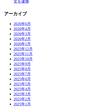
女を逮捕
アーカイブ
2026年6月
2026年4月
2026年3月
2026年2月
2026年1月
2025年12月
2025年11月
2025年10月
2025年9月
2025年8月
2025年7月
2025年6月
2025年5月
2025年4月
2025年3月
2025年2月
2025年1月