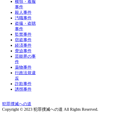
横領・着服
事件
殺人事件
汚職事件
盗撮・盗聴
事件
監禁事件
窃盗事件
経済事件
脅迫事件
芸能界の事
件
薬物事件
行政法規違
反
詐欺事件
誘拐事件
犯罪撲滅への道
Copyright © 2023 犯罪撲滅への道 All Rights Reserved.