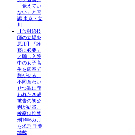
「覚えてい
ない」と否
認 東京・立
川
【放射線技
師の立場を
悪用】「診
察に必要」
と騙し入院
中の女子高
生を病室で
脱がせる、
不同意わい
せつ罪に問
われた29歳
被告の初公
判が結審、
検察は拘禁
刑1年6カ月
を求刑 千葉
地裁