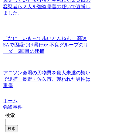
逃走していた実行役とみられる２５歳の
容疑者ら２人を強盗傷害の疑いで逮捕し
ました。
「なに いきって歩いとんねん」 高速
SAで因縁つけ暴行か 不良グループのリ
ーダー6回目の逮捕
アニソン会場の刃物男を殺人未遂の疑い
で逮捕 長野・佐久市、襲われた男性は
重傷
ホーム
強盗事件
検索
検索