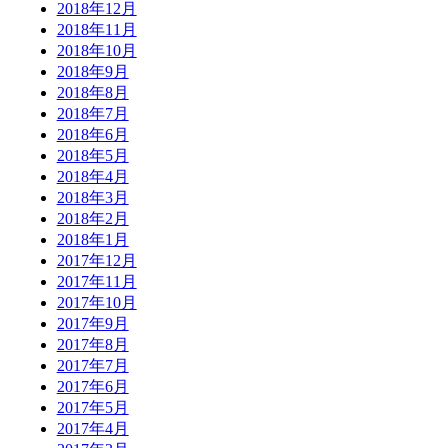
2018年12月
2018年11月
2018年10月
2018年9月
2018年8月
2018年7月
2018年6月
2018年5月
2018年4月
2018年3月
2018年2月
2018年1月
2017年12月
2017年11月
2017年10月
2017年9月
2017年8月
2017年7月
2017年6月
2017年5月
2017年4月