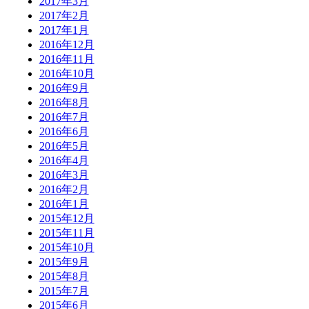
2017年3月
2017年2月
2017年1月
2016年12月
2016年11月
2016年10月
2016年9月
2016年8月
2016年7月
2016年6月
2016年5月
2016年4月
2016年3月
2016年2月
2016年1月
2015年12月
2015年11月
2015年10月
2015年9月
2015年8月
2015年7月
2015年6月