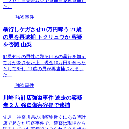
（２０）＝傷害容疑で逮捕＝を再逮捕し
た。
強盗事件
暴行しケガさせ10万円奪う 21歳
の男を再逮捕 トクリュウか 容疑
を否認 山梨
顔見知りの男性に殴るけるの暴行を加え
てけがをさせた上、現金10万円を奪った
として8日、21歳の男が再逮捕されまし
た。
強盗事件
川崎 時計店強盗事件 逃走の容疑
者２人 強盗傷害容疑で逮捕
先月、神奈川県の川崎駅近くにある時計
店で起きた強盗事件で、警察は現場から