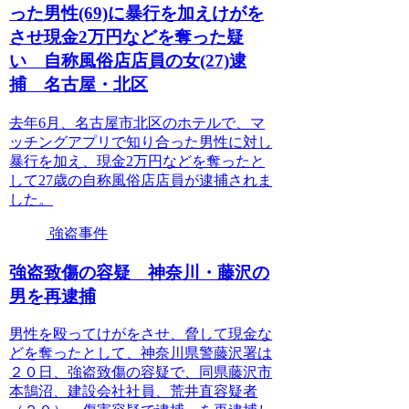
った男性(69)に暴行を加えけがを
させ現金2万円などを奪った疑
い 自称風俗店店員の女(27)逮
捕 名古屋・北区
去年6月、名古屋市北区のホテルで、マ
ッチングアプリで知り合った男性に対し
暴行を加え、現金2万円などを奪ったと
して27歳の自称風俗店店員が逮捕されま
した。
強盗事件
強盗致傷の容疑 神奈川・藤沢の
男を再逮捕
男性を殴ってけがをさせ、脅して現金な
どを奪ったとして、神奈川県警藤沢署は
２０日、強盗致傷の容疑で、同県藤沢市
本鵠沼、建設会社社員、荒井直容疑者