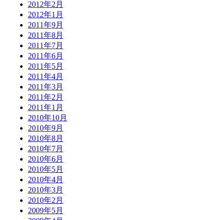
2012年2月
2012年1月
2011年9月
2011年8月
2011年7月
2011年6月
2011年5月
2011年4月
2011年3月
2011年2月
2011年1月
2010年10月
2010年9月
2010年8月
2010年7月
2010年6月
2010年5月
2010年4月
2010年3月
2010年2月
2009年5月