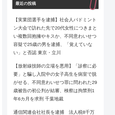
最近の投稿
【実業団選手を逮捕】社会人バドミント
ン大会で訪れた先で20代女性につきまと
い複数回抱擁やキスか、不同意わいせつ
容疑で25歳の男を逮捕、「覚えていな
い」と否認 東京・立川
【放射線技師の立場を悪用】「診察に必
要」と騙し入院中の女子高生を病室で脱
がせる、不同意わいせつ罪に問われた29
歳被告の初公判が結審、検察は拘禁刑1
年6カ月を求刑 千葉地裁
通信関連会社社長を逮捕 法人税8千万