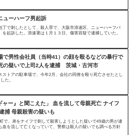
ニューハーフ男起訴
包丁で刺したとして、殺人罪で、大阪市浪速区、ニューハーフバ
）を起訴した。浪速署は１月１３日、傷害容疑で逮捕していた。
場で男性会社員（当時41）の顔を殴るなどの暴行で
死の疑いで上司2人を逮捕 茨城・古河市
スストアの駐車場で、今年2月、会社の同僚を殴り死亡させたとし
ました。
ギャー』と聞こえた」 血を流して母親死亡 ナイフ
を逮捕 母親殺害の疑いも
こ町で、弟をナイフで刺して殺害しようとした疑いで49歳の男が逮
も血を流して亡くなっていて、警察は殺人の疑いでも調べる方針