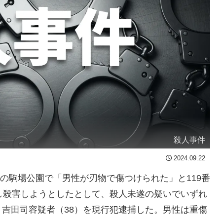
殺人事件
2024.09.22
保の駒場公園で「男性が刃物で傷つけられた」と119番
し殺害しようとしたとして、殺人未遂の疑いでいずれ
吉田司容疑者（38）を現行犯逮捕した。男性は重傷