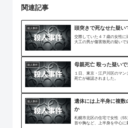
関連記事
頭突きで死なせた疑い
殺人事件
交際していた４７歳の女性に
大工の男が傷害致死の疑いで
母親死亡 殴った疑いで
殺人事件
１日、東京・江戸川区のマン
死亡が確認されました。
遺体には上半身に複数
殺人事件
か
札幌市北区の住宅で女性（5
首や胸など、上半身を中心に