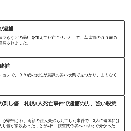
で逮捕
頭突きなどの暴行を加えて死亡させたとして、草津市の５５歳の
逮捕されました。
逮捕
ションで、８８歳の女性が意識の無い状態で見つかり、まもなく
の刺し傷 札幌3人死亡事件で逮捕の男、強い殺意
5）が殺害され、両親の住人夫婦も死亡した事件で、3人の遺体には
刺し傷が複数あったことが4日、捜査関係者への取材で分かった。