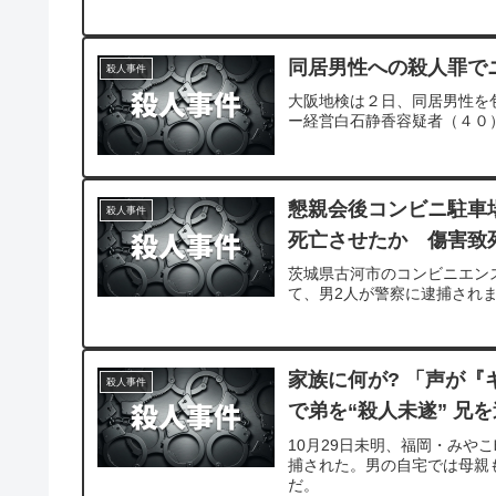
同居男性への殺人罪で
殺人事件
大阪地検は２日、同居男性を
ー経営白石静香容疑者（４０
懇親会後コンビニ駐車
殺人事件
死亡させたか 傷害致
茨城県古河市のコンビニエン
て、男2人が警察に逮捕され
家族に何が? 「声が『
殺人事件
で弟を“殺人未遂” 兄
10月29日未明、福岡・みや
捕された。男の自宅では母親
だ。