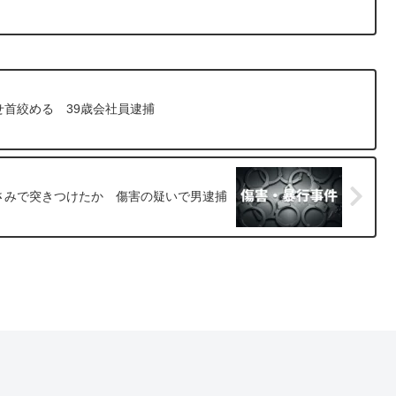
首絞める 39歳会社員逮捕
さみで突きつけたか 傷害の疑いで男逮捕