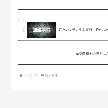
好みの女子大生を尾行、袋かぶせ
元交際相手の腹をは
ホーム
殺人事件