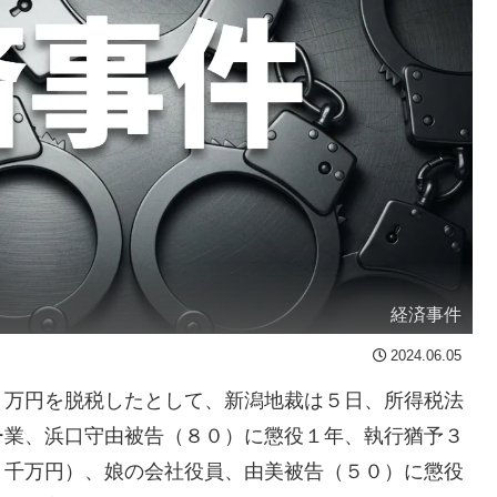
経済事件
2024.06.05
０万円を脱税したとして、新潟地裁は５日、所得税法
ー業、浜口守由被告（８０）に懲役１年、執行猶予３
２千万円）、娘の会社役員、由美被告（５０）に懲役