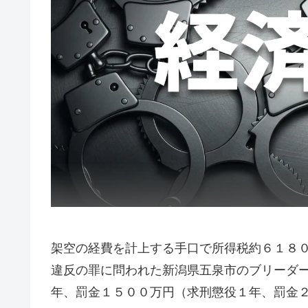
架空の経費を計上する手口で所得税約６１８
違反の罪に問われた新潟県五泉市のブリーダ
年、罰金１５００万円（求刑懲役１年、罰金