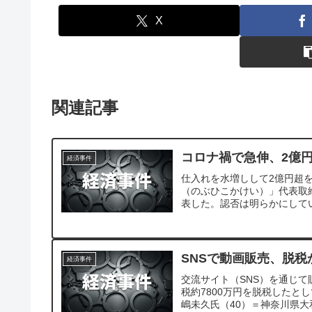
X
関連記事
コロナ禍で急伸、2億
経済事件
仕入れを水増しして2億円超
（のぶひこかけい）」代表取
表した。認否は明らかにして
SNSで動画販売、脱税
経済事件
交流サイト（SNS）を通じ
税約7800万円を脱税した
嶋未久氏（40）＝神奈川県