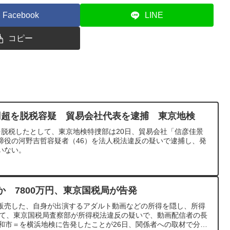
Facebook
LINE
コピー
円超を脱税容疑 貿易会社代表を逮捕 東京地検
を脱税したとして、東京地検特捜部は20日、貿易会社「信彦佳景
締役の河野吉哲容疑者（46）を法人税法違反の疑いで逮捕し、発
いない。
か 7800万円、東京国税局が告発
て販売した、自身が出演するアダルト動画などの所得を隠し、所得
として、東京国税局査察部が所得税法違反の疑いで、動画配信者の長
大和市＝を横浜地検に告発したことが26日、関係者への取材で分か