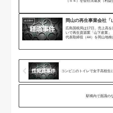
（５４）を会社法違反（利益
岡山の再生事業会社「
経済事件
広島国税局は17日、売上高を
いで再生資源業「山下産業」
代表取締役（44）を岡山地
コンビニのトイレで女子高校生に
駅構内で面識の