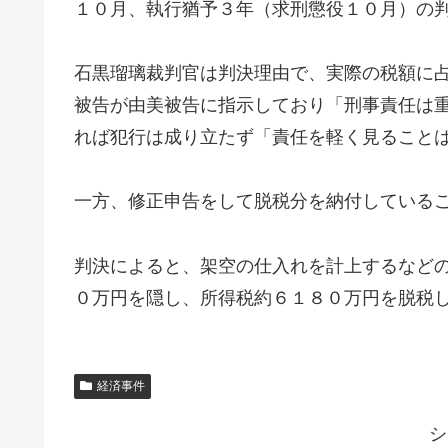
１０月、執行猶予３年（求刑懲役１０月）の
石黒瑠璃裁判官は判決理由で、実際の税額に
被告が由美被告に指示しており「刑事責任は
れば犯行は成り立たず「責任を軽く見ること
一方、修正申告をして脱税分を納付している
判決によると、架空の仕入れを計上するなど
０万円を隠し、所得税約６１８０万円を脱税
経済事件
シ