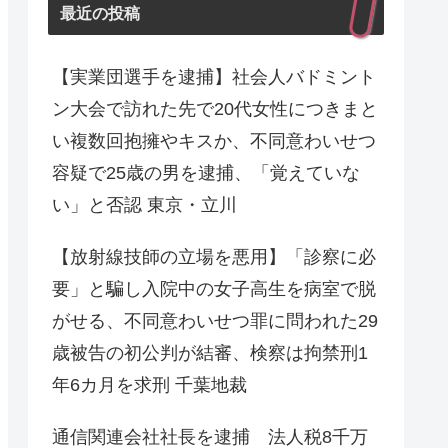
最近の投稿
【実業団選手を逮捕】社会人バドミント
ン大会で訪れた先で20代女性につきまと
い複数回抱擁やキスか、不同意わいせつ
容疑で25歳の男を逮捕、「覚えていな
い」と否認 東京・立川
【放射線技師の立場を悪用】「診察に必
要」と騙し入院中の女子高生を病室で脱
がせる、不同意わいせつ罪に問われた29
歳被告の初公判が結審、検察は拘禁刑1
年6カ月を求刑 千葉地裁
通信関連会社社長を逮捕 法人税8千万