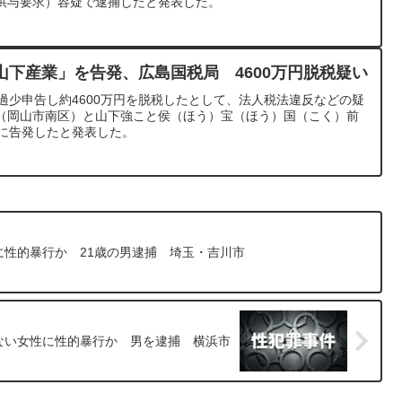
供与要求）容疑で逮捕したと発表した。
山下産業」を告発、広島国税局 4600万円脱税疑い
過少申告し約4600万円を脱税したとして、法人税法違反などの疑
（岡山市南区）と山下強こと侯（ほう）宝（ほう）国（こく）前
検に告発したと発表した。
性的暴行か 21歳の男逮捕 埼玉・吉川市
ない女性に性的暴行か 男を逮捕 横浜市