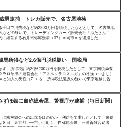
37歳男逮捕 トレカ販売で、名古屋地検
る手口で消費税など約2300万円を脱税したなどとして、名古屋地
違反などの疑いで、トレーディングカード販売会社「ぶたさん工
的に経営する石井裕弥容疑者（37）＝同市＝を逮捕した。
競馬所得など2.6億円脱税疑い 国税局
ず、所得税計約2億6200万円を脱税したとして、東京国税局査
ルクラロ沼津の運営会社「アスルクラロスルガ」の谷強（つよし）
区＝と知人の男性（71）を、所得税法違反の疑いで東京地検に告発
判明した。
みずほ銀に自称総会屋、警視庁が逮捕（毎日新聞）
）に株主総会への出席をほのめかし利益を要求したとして、警視
は８日、東京都小平市小川町１、自称総会屋、三浦善雄容疑者