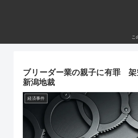
こ
ブリーダー業の親子に有罪 
新潟地裁
経済事件