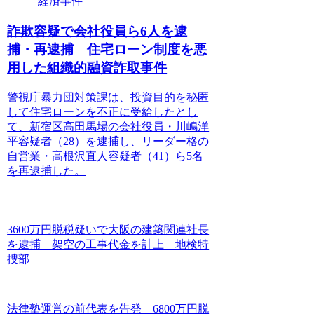
経済事件
詐欺容疑で会社役員ら6人を逮
捕・再逮捕 住宅ローン制度を悪
用した組織的融資詐取事件
警視庁暴力団対策課は、投資目的を秘匿
して住宅ローンを不正に受給したとし
て、新宿区高田馬場の会社役員・川嶋洋
平容疑者（28）を逮捕し、リーダー格の
自営業・高根沢直人容疑者（41）ら5名
を再逮捕した。
3600万円脱税疑いで大阪の建築関連社長
を逮捕 架空の工事代金を計上 地検特
捜部
法律塾運営の前代表を告発 6800万円脱