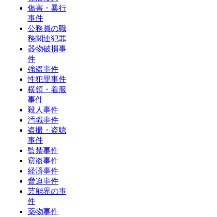
傷害・暴行
事件
公務員の職
務関連犯罪
器物破損事
件
強盗事件
性犯罪事件
横領・着服
事件
殺人事件
汚職事件
盗撮・盗聴
事件
監禁事件
窃盗事件
経済事件
脅迫事件
芸能界の事
件
薬物事件