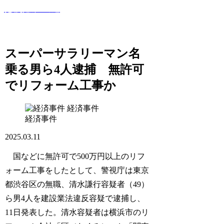
犯罪撲滅への道
このサイトでは世間で話題になった犯罪・事件・裁判等を紹
介していきます！
スーパーサラリーマン名
乗る男ら4人逮捕 無許可
でリフォーム工事か
経済事件
経済事件
2025.03.11
国などに無許可で500万円以上のリフ
ォーム工事をしたとして、警視庁は東京
都渋谷区の無職、清水謙行容疑者（49）
ら男4人を建設業法違反容疑で逮捕し、
11日発表した。清水容疑者は横浜市のリ