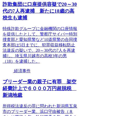
詐欺集団に口座提供容疑で20～30
代の7人再逮捕 新たに18歳の高
校生も逮捕
特殊詐欺グループに金融機関の口座情報
を提供したとして、警察庁サイバー特別
捜査部と愛知県警など10道県警の合同捜
査本部は5日までに、犯罪収益移転防止
法違反の疑いで、20～30代の7人を再逮
捕し、埼玉県川越市の高校3年の男
（18）を逮捕した。
経済事件
ブリーダー業の親子に有罪 架空
経費計上で６０００万円超脱税
新潟地裁
所得税法違反の罪に問われた新潟県五泉
市のブリーダー業、浜口守由被告（８