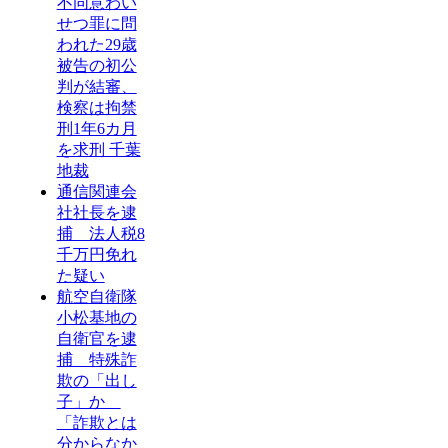
不同意わい
せつ罪に問
われた29歳
被告の初公
判が結審、
検察は拘禁
刑1年6カ月
を求刑 千葉
地裁
通信関連会
社社長を逮
捕 法人税8
千万円免れ
た疑い
航空自衛隊
小松基地の
自衛官を逮
捕 特殊詐
欺の「出し
子」か
「詐欺とは
分からなか