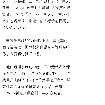
フォーム会社「匠（たくみ）」と「関東
住建」=ともに昨年11月清算=の実質的経
営者。SNSで「スーパーサラリーマン清
水」と名乗り、豪遊生活の様子を投稿し
ていたという。
建設業法は500万円以上の工事を請け
負う業者に、国や都道府県から許可を得
るよう義務付けている。
他に逮捕されたのは、匠の元代表取締
役石井匠（45）=さいたま市北区=、元従
業員戸高純平（38）=千葉県松戸市=、関
東住建の元従業員智葉（ちば）拓海
（26）=神奈川県座間市=の3容疑者。