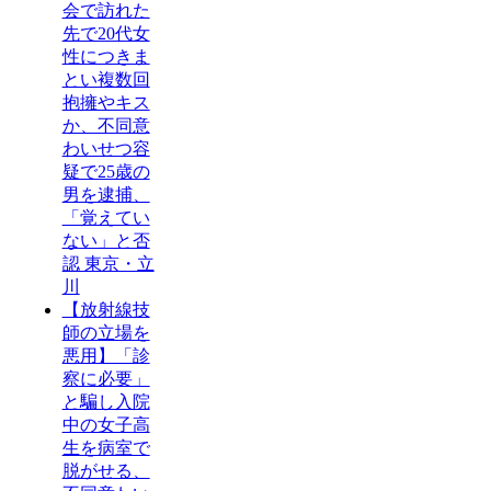
会で訪れた
先で20代女
性につきま
とい複数回
抱擁やキス
か、不同意
わいせつ容
疑で25歳の
男を逮捕、
「覚えてい
ない」と否
認 東京・立
川
【放射線技
師の立場を
悪用】「診
察に必要」
と騙し入院
中の女子高
生を病室で
脱がせる、