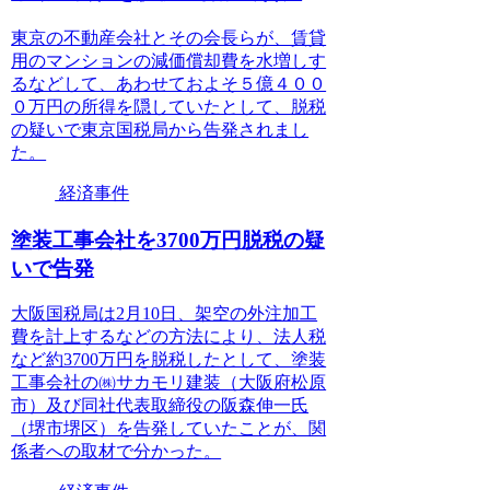
東京の不動産会社とその会長らが、賃貸
用のマンションの減価償却費を水増しす
るなどして、あわせておよそ５億４００
０万円の所得を隠していたとして、脱税
の疑いで東京国税局から告発されまし
た。
経済事件
塗装工事会社を3700万円脱税の疑
いで告発
大阪国税局は2月10日、架空の外注加工
費を計上するなどの方法により、法人税
など約3700万円を脱税したとして、塗装
工事会社の㈱サカモリ建装（大阪府松原
市）及び同社代表取締役の阪森伸一氏
（堺市堺区）を告発していたことが、関
係者への取材で分かった。