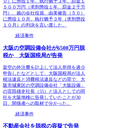
０）に懲役１年、執行猶予３年、罰金１
５００万円（求刑懲役１年、罰金２千万
円）、娘の会社役員、由美被告（５０）
に懲役１０月、執行猶予３年（求刑懲役
１０月）の判決を言い渡した。
経済事件
大阪の空調設備会社が6500万円脱
税か 大阪国税局が告発
架空の外注費を計上して法人所得を過少
申告したなどとして、大阪国税局が法人
税法違反と消費税法違反などの罪で、大
阪市城東区の空調設備会社「大阪設備」
の宮田雄史社長（55）と法人としての同
社を大阪地検に告発していたことが30
日、関係者への取材で分かった。
経済事件
不動産会社を脱税の容疑で告発