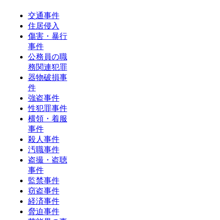
交通事件
住居侵入
傷害・暴行
事件
公務員の職
務関連犯罪
器物破損事
件
強盗事件
性犯罪事件
横領・着服
事件
殺人事件
汚職事件
盗撮・盗聴
事件
監禁事件
窃盗事件
経済事件
脅迫事件