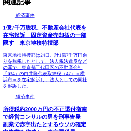
関連記事
経済事件
1億7千万脱税、不動産会社代表を
在宅起訴 固定資産売却益の一部
隠す 東京地検特捜部
東京地検特捜部は24日、計1億7千万円余
りを脱税したとして、法人税法違反など
の罪で、東京都千代田区の不動産会社
「634」の白井隆代表取締役（47）＝横
浜市＝を在宅起訴し、法人としての同社
を起訴した。
経済事件
所得税約2000万円の不正還付指南
で経営コンサルの男を刑事告発
副業で赤字出たとするウソの確定