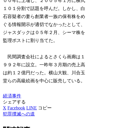
００年に上場し、２００５年１月に株式
１０１分割で話題を呼んだ。しかし、白
石容疑者の妻ら創業者一族の保有株をめ
ぐる情報開示が適切でなかったとして、
ジャスダックは０５年２月、シーマ株を
監理ポストに割り当てた。
民間調査会社によるとさくら画廊は１
９９２年に設立。一昨年３月期の売上高
は約１２億円だった。横山大観、川合玉
堂らの高級絵画を中心に販売している。
経済事件
シェアする
X
Facebook
LINE
コピー
犯罪撲滅への道