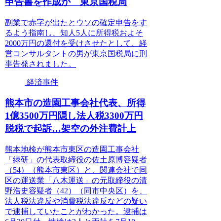
申告書を作成か 東京国税局
副業で赤字が出たとウソの確定申告をす
るよう指南し、知人5人に所得税およそ
2000万円の還付を受けさせたとして、経
営コンサルタントの男が東京国税局に刑
事告発されました。
経済事件
熊本市の造園工事会社代表、所得
1億3500万円隠し法人税3300万円
脱税で起訴…架空の外注費計上
熊本地検が熊本市東区の造園工事会社
「緑研」の代表取締役の佐土原博容疑者
（54）（熊本市東区）と、関連会社で同
区の運送業「八木運送」の元取締役の清
野浩史容疑者（42）（同市中央区）を、
法人税法違反や消費税法違反などの疑い
で逮捕していたことがわかった。逮捕は