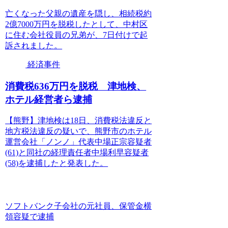
亡くなった父親の遺産を隠し、相続税約
2億7000万円を脱税したとして、中村区
に住む会社役員の兄弟が、7日付けで起
訴されました。
経済事件
消費税636万円を脱税 津地検、
ホテル経営者ら逮捕
【熊野】津地検は18日、消費税法違反と
地方税法違反の疑いで、熊野市のホテル
運営会社「ノンノ」代表中場正宗容疑者
(61)と同社の経理責任者中場利早容疑者
(58)を逮捕したと発表した。
ソフトバンク子会社の元社員、保管金横
領容疑で逮捕