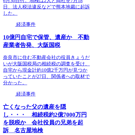
6月30日付。地検は2人と両社を7月18
日、法人税法違反などで熊本地裁に起訴
した。
経済事件
10億円自宅で保管、遺産か 不動
産業者告発、大阪国税
奈良市に住む不動産会社の役員きょうだ
いが大阪国税局の相続税の調査を受け、
自宅から現金計約10億2千万円が見つか
っていたことが27日、関係者への取材で
分かった。
経済事件
亡くなった父の遺産を隠
し・・・ 相続税約2億7000万円
を脱税か 会社役員の兄弟を起
訴 名古屋地検