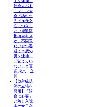
手を逮捕】
社会人バド
ミントン大
会で訪れた
先で20代女
性につきま
とい複数回
抱擁やキス
か、不同意
わいせつ容
疑で25歳の
男を逮捕、
「覚えてい
ない」と否
認 東京・立
川
【放射線技
師の立場を
悪用】「診
察に必要」
と騙し入院
中の女子高