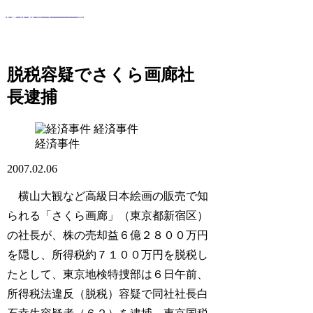
犯罪撲滅への道
このサイトでは世間で話題になった犯罪・事件・裁判等を紹
介していきます！
脱税容疑でさくら画廊社
長逮捕
経済事件
経済事件
2007.02.06
横山大観など高級日本絵画の販売で知
られる「さくら画廊」（東京都新宿区）
の社長が、株の売却益６億２８００万円
を隠し、所得税約７１００万円を脱税し
たとして、東京地検特捜部は６日午前、
所得税法違反（脱税）容疑で同社社長白