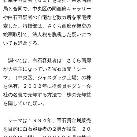
石幸生容疑者（６２）を逮捕、東京国税
局と合同で、中央区の同画廊ギャラリー
や白石容疑者の自宅など数カ所を家宅捜
索した。特捜部は、さくら画廊が架空の
絵画取引で、法人税を脱税した疑いにつ
いても追及する。
調べでは、白石容疑者は、さくら画廊
が大株主になっている宝石販売「シー
マ」（中央区、ジャスダック上場）の株
を保有。２００２年に従業員やダミー会
社の名義で売却する方法で、株の売却益
を隠していた疑い。
シーマは１９９４年、宝石貴金属販売
を目的に白石容疑者の２男が設立。２０