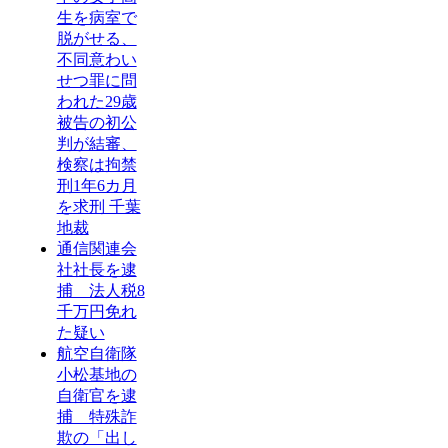
生を病室で
脱がせる、
不同意わい
せつ罪に問
われた29歳
被告の初公
判が結審、
検察は拘禁
刑1年6カ月
を求刑 千葉
地裁
通信関連会
社社長を逮
捕 法人税8
千万円免れ
た疑い
航空自衛隊
小松基地の
自衛官を逮
捕 特殊詐
欺の「出し