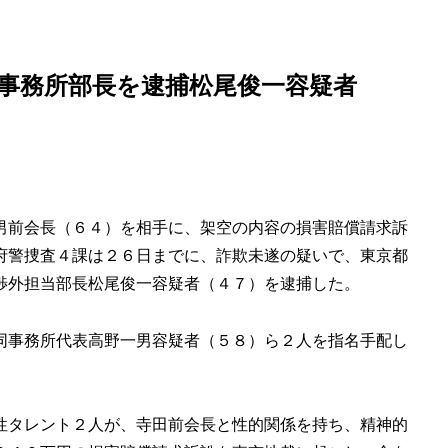
介していきます！
事務所部長を逮捕松尾俊一容疑者
男前会長（６４）を相手に、架空の内容の損害賠償請求訴
府警捜査４課は２６日までに、詐欺未遂の疑いで、東京都
渉外担当部長松尾俊一容疑者（４７）を逮捕した。
同事務所代表高野一男容疑者（５８）ら２人を指名手配し
性タレント２人が、寺田前会長と性的関係を持ち、精神的