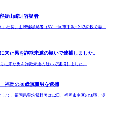
容疑山崎辿容疑者
ス」社長、山崎辿容疑者（63）=同市平沢=と取締役で妻、
りに来た男を詐欺未遂の疑いで逮捕しました。
取りに来た男を詐欺未遂の疑いで逮捕しました。
 福岡の30歳無職男を逮捕
して、福岡県警筑紫野署は12日、福岡市南区の無職、淀