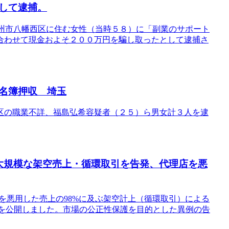
して逮捕。
九州市八幡西区に住む女性（当時５８）に「副業のサポート
合わせて現金およそ２００万円を騙し取ったとして逮捕さ
名簿押収 埼玉
区の職業不詳、福島弘希容疑者（２５）ら男女計３人を逮
導の大規模な架空売上・循環取引を告発、代理店を悪
度を悪用した売上の98%に及ぶ架空計上（循環取引）による
詳細を公開しました。市場の公正性保護を目的とした異例の告