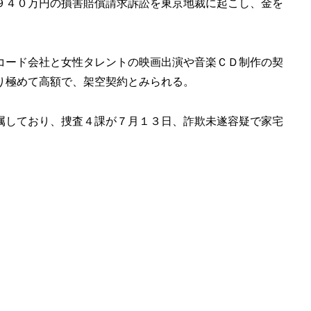
９４０万円の損害賠償請求訴訟を東京地裁に起こし、金を
コード会社と女性タレントの映画出演や音楽ＣＤ制作の契
り極めて高額で、架空契約とみられる。
属しており、捜査４課が７月１３日、詐欺未遂容疑で家宅