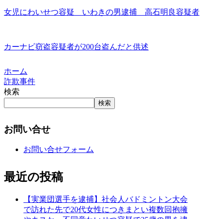
女児にわいせつ容疑 いわきの男逮捕 高石明良容疑者
カーナビ窃盗容疑者が200台盗んだと供述
ホーム
詐欺事件
検索
検索
お問い合せ
お問い合せフォーム
最近の投稿
【実業団選手を逮捕】社会人バドミントン大会
で訪れた先で20代女性につきまとい複数回抱擁