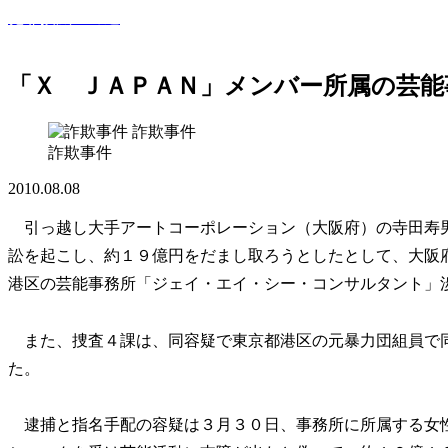
犯罪撲滅への道
このサイトでは世間で話題になった犯罪・事件・裁判等を紹
「Ｘ ＪＡＰＡＮ」メンバー所属の芸能
詐欺事件
詐欺事件
2010.08.08
引っ越し大手アートコーポレーション（大阪府）の寺田寿
訟を起こし、約１９億円をだまし取ろうとしたとして、大阪
港区の芸能事務所「ジェイ・エイ・シー・コンサルタント」
また、捜査４課は、同容疑で東京都港区の元暴力団組員で
た。
逮捕と指名手配の容疑は３月３０日、事務所に所属する女