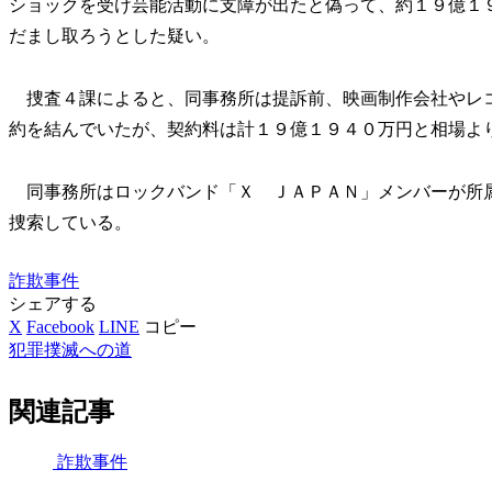
ショックを受け芸能活動に支障が出たと偽って、約１９億１
だまし取ろうとした疑い。
捜査４課によると、同事務所は提訴前、映画制作会社やレ
約を結んでいたが、契約料は計１９億１９４０万円と相場よ
同事務所はロックバンド「Ｘ ＪＡＰＡＮ」メンバーが所
捜索している。
詐欺事件
シェアする
X
Facebook
LINE
コピー
犯罪撲滅への道
関連記事
詐欺事件