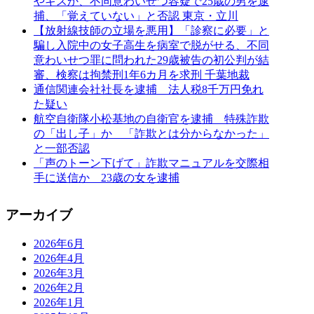
やキスか、不同意わいせつ容疑で25歳の男を逮
捕、「覚えていない」と否認 東京・立川
【放射線技師の立場を悪用】「診察に必要」と
騙し入院中の女子高生を病室で脱がせる、不同
意わいせつ罪に問われた29歳被告の初公判が結
審、検察は拘禁刑1年6カ月を求刑 千葉地裁
通信関連会社社長を逮捕 法人税8千万円免れ
た疑い
航空自衛隊小松基地の自衛官を逮捕 特殊詐欺
の「出し子」か 「詐欺とは分からなかった」
と一部否認
「声のトーン下げて」詐欺マニュアルを交際相
手に送信か 23歳の女を逮捕
アーカイブ
2026年6月
2026年4月
2026年3月
2026年2月
2026年1月