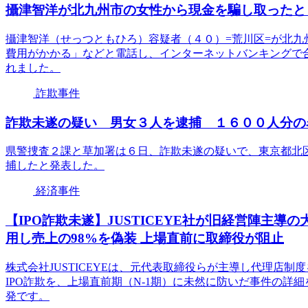
攝津智洋が北九州市の女性から現金を騙し取ったと
攝津智洋（せっつともひろ）容疑者（４０）=荒川区=が北
費用がかかる」などと電話し、インターネットバンキングで
れました。
詐欺事件
詐欺未遂の疑い 男女３人を逮捕 １６００人分の
県警捜査２課と草加署は６日、詐欺未遂の疑いで、東京都北
捕したと発表した。
経済事件
【IPO詐欺未遂】JUSTICEYE社が旧経営陣主
用し売上の98%を偽装 上場直前に取締役が阻止
株式会社JUSTICEYEは、元代表取締役らが主導し代理店制
IPO詐欺を、上場直前期（N-1期）に未然に防いだ事件の
発です。