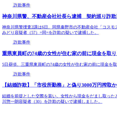
詐欺事件
神奈川県警、不動産会社社長ら逮捕 契約巡り詐欺
神奈川県警捜査2課は6日、同県秦野市の不動産会社「コスモ
みどり容疑者（57）=同=を詐欺の疑いで逮捕した。
詐欺事件
重県東員町の74歳の女性が住む家の前に現金を取
5日昼頃、三重県東員町の74歳の女性が住む家の前に現金を
詐欺事件
【結婚詐欺】「市役所勤務」と偽り3000万円搾取か
結婚を前提とした交際を装い、女性から現金をだまし取ったと
川惣一朗容疑者（30）を詐欺の疑いで逮捕しました。